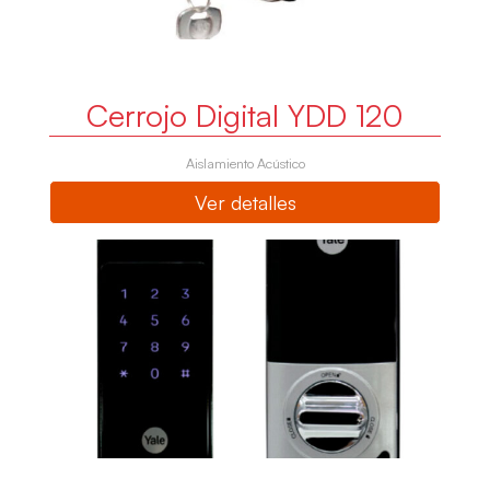
Cerrojo Digital YDD 120
Aislamiento Acústico
Ver detalles