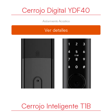
Cerrojo Digital YDF40
Aislamiento Acústico
Ver detalles
Cerrojo Inteligente T1B