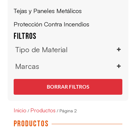
Tejas y Paneles Metálicos
Protección Contra Incendios
Filtros
Tipo de Material
Fibra Céramica
Marcas
Lana Mineral de Roca
Calorcol
Otros Productos Aislamiento
BORRAR FILTROS
Hilti
Perlita Expandida
Ideace
Poliuretano PUR - Poliisocianurato PIR
Inicio
Productos
Segurex
/
/ Página 2
Silicato de Calcio
Yale
Productos