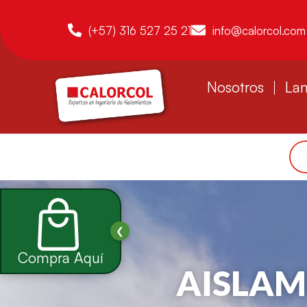
(+57) 316 527 25 21
info@calorcol.com
Nosotros
Lan
❮
Compra Aquí
AISLAM