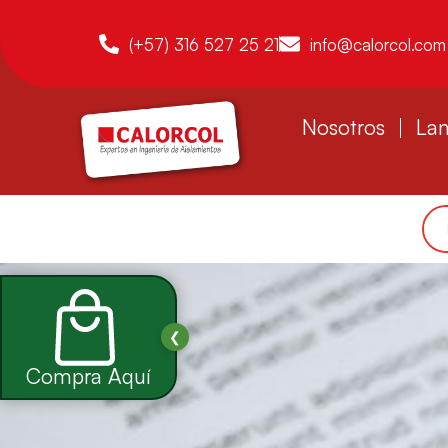
(+57) 316 527 25 21
info@calorcol.com
Nosotros
Lan
❮
Compra Aquí