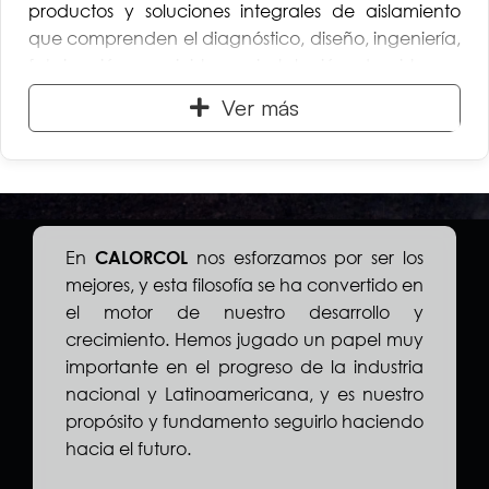
productos y soluciones integrales de aislamiento
que comprenden el diagnóstico, diseño, ingeniería,
fabricación, suministro e instalación de sistemas
aislantes que pueden satisfacer específicamente
Ver más
cualquier requisito de aislamiento acústico, térmico
y de protección contra incendio. Con la utilización
de nuestros materiales y servicios proporcionamos
una mejor calidad de vida para las personas, más
segura y confortable, ahorramos energía y
contribuimos eficientemente a la conservación del
En
nos esforzamos por ser los
CALORCOL
medio ambiente.
mejores, y esta filosofía se ha convertido en
el motor de nuestro desarrollo y
crecimiento. Hemos jugado un papel muy
importante en el progreso de la industria
nacional y Latinoamericana, y es nuestro
propósito y fundamento seguirlo haciendo
hacia el futuro.