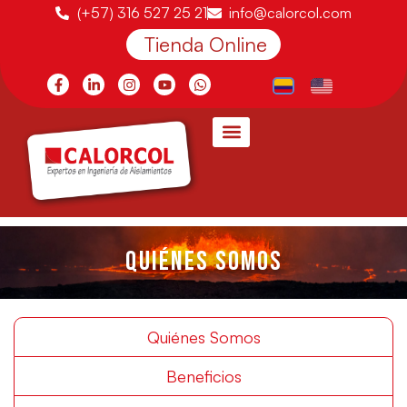
(+57) 316 527 25 21
info@calorcol.com
Tienda Online
QUIÉNES SOMOS
Quiénes Somos
Beneficios