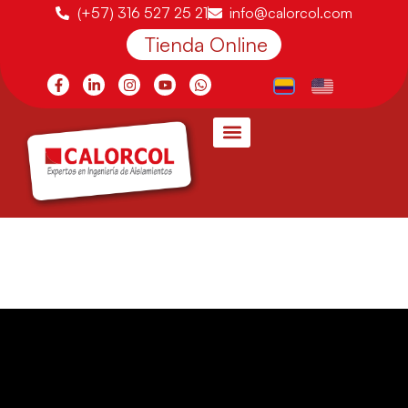
(+57) 316 527 25 21
info@calorcol.com
Tienda Online