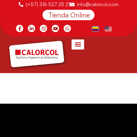
(+57) 316 527 25 21
info@calorcol.com
Tienda Online