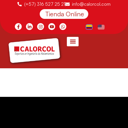
(+57) 316 527 25 21
info@calorcol.com
Tienda Online