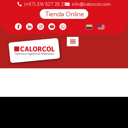
(+57) 316 527 25 21
info@calorcol.com
Tienda Online