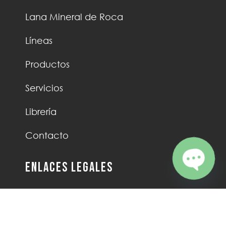
Lana Mineral de Roca
Líneas
Productos
Servicios
Librería
Contacto
Enlaces Legales
Open ch
Términos y condiciones de uso
Autorización Tratamiento de Datos