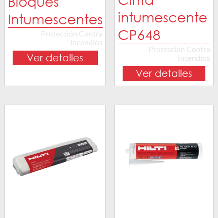
Bloques
intumescente
Intumescentes
CP648
Protección Contra
Incendios
Protección Contra
Ver detalles
Incendios
Ver detalles