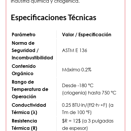
industria química y criogénica.
Especificaciones Técnicas
Parámetro
Valor / Especificación
Norma de
ASTM E 136
Seguridad /
Incombustibilidad
Contenido
Máximo 0.2%
Orgánico
Rango de
Desde -180 °C
Temperatura de
(criogenia) hasta 750 °C
Operación
0.25 BTU⋅in/(ft2⋅h⋅∘F) (a
Conductividad
Tm​ de 100 °F)
Térmica (λ)
$R = 12$
(a 3 pulgadas
Resistencia
de espesor)
Térmica (
R
)