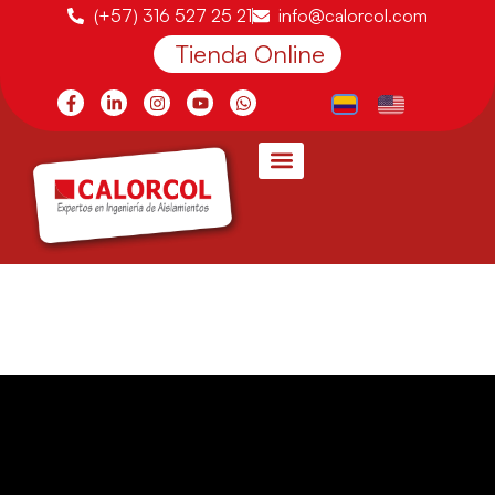
(+57) 316 527 25 21
info@calorcol.com
Tienda Online