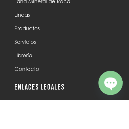
Lana Mineral de Roca
Líneas
Productos
Servicios
Librería
Contacto
Enlaces Legales
Open ch
Términos y condiciones de uso
Autorización Tratamiento de Datos
Política de Cookies