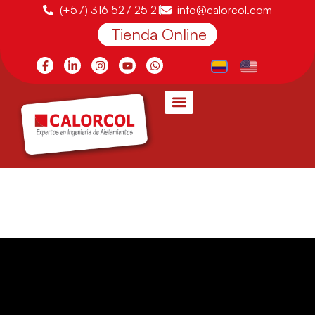
(+57) 316 527 25 21
info@calorcol.com
Tienda Online